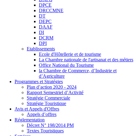
DPCE
DRCCMNE
DT
DEPC
DAAF
DI
DCRM
DPI
Etablissements
Ecole d'Hôtellerie et de tourisme
La Chambre nationale de l'artisanat et des métiers
Office National du Tourisme
la Chambre de Commerce, d’Industrie et
d’Agriculture
Programmes et Stratégies
Plan d’action 2020 - 2024
Rapport Semestriel d’Activité
Stratégie Commerciale
Stratégie Touristique
Avis et Appels d'Offres
Appels d’offres
Réglementation
Décret N° 198/2014 PM
Textes Touristiques