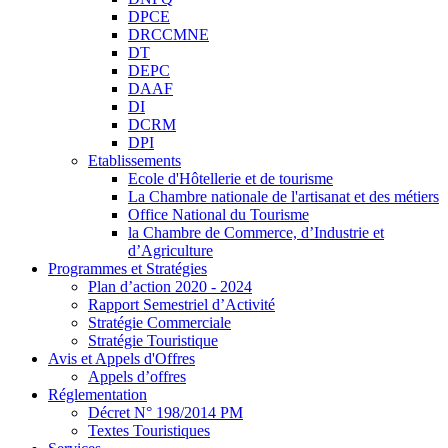
DPCE
DRCCMNE
DT
DEPC
DAAF
DI
DCRM
DPI
Etablissements
Ecole d'Hôtellerie et de tourisme
La Chambre nationale de l'artisanat et des métiers
Office National du Tourisme
la Chambre de Commerce, d’Industrie et
d’Agriculture
Programmes et Stratégies
Plan d’action 2020 - 2024
Rapport Semestriel d’Activité
Stratégie Commerciale
Stratégie Touristique
Avis et Appels d'Offres
Appels d’offres
Réglementation
Décret N° 198/2014 PM
Textes Touristiques