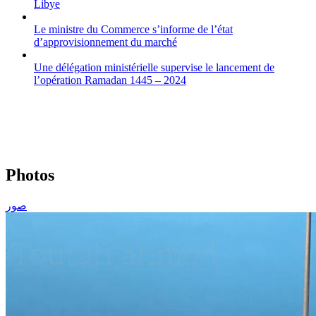
Libye
Le ministre du Commerce s’informe de l’état
d’approvisionnement du marché
Une délégation ministérielle supervise le lancement de
l’opération Ramadan 1445 – 2024
Centrale des Achats et d'Approvisionnement du
Marché
Photos
صور