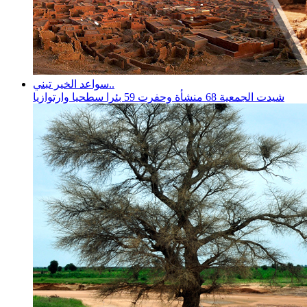
سواعد الخير تبني..
شيدت الجمعية 68 منشأة وحفرت 59 بئرا سطحيا وارتوازيا