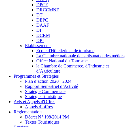
DPCE
DRCCMNE
DT
DEPC
DAAF
DI
DCRM
DPI
Etablissements
Ecole d'Hôtellerie et de tourisme
La Chambre nationale de l'artisanat et des métiers
Office National du Tourisme
la Chambre de Commerce, d’Industrie et
d’Agriculture
Programmes et Stratégies
Plan d’action 2020 - 2024
Rapport Semestriel d’Activité
Stratégie Commerciale
Stratégie Touristique
Avis et Appels d'Offres
Appels d’offres
Réglementation
Décret N° 198/2014 PM
Textes Touristiques